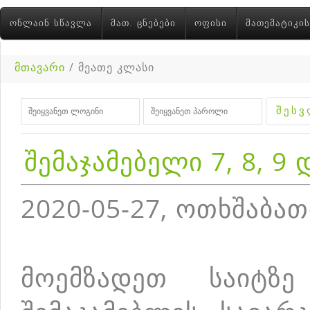
ᲝᲜᲚᲐᲘᲜ ᲡᲬᲐᲕᲚᲐ
ᲛᲐᲗ. ᲪᲜᲔᲑᲔᲑᲘ
ᲝᲤᲘᲡᲘ
ᲛᲐᲗᲔᲛᲐᲢᲘᲙᲘᲡ
მთავარი
/ მეათე კლასი
შემაჯამებელი 7, 8, 9 
2020-05-27, ოთხშაბათ
მოემზადეთ საიტზე