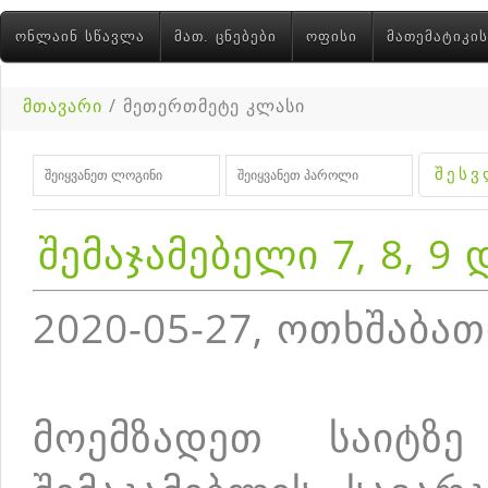
ᲝᲜᲚᲐᲘᲜ ᲡᲬᲐᲕᲚᲐ
ᲛᲐᲗ. ᲪᲜᲔᲑᲔᲑᲘ
ᲝᲤᲘᲡᲘ
ᲛᲐᲗᲔᲛᲐᲢᲘᲙᲘᲡ
მთავარი
/ მეთერთმეტე კლასი
შემაჯამებელი 7, 8, 9 
2020-05-27, ოთხშაბათ
მოემზადეთ საიტზე