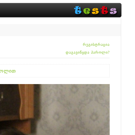
რეგისტრაცია
დაგავიწყდა პაროლი?
აროლით