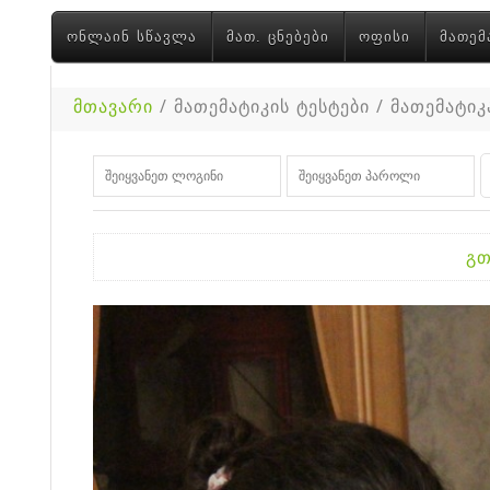
ᲝᲜᲚᲐᲘᲜ ᲡᲬᲐᲕᲚᲐ
ᲛᲐᲗ. ᲪᲜᲔᲑᲔᲑᲘ
ᲝᲤᲘᲡᲘ
ᲛᲐᲗᲔᲛ
მთავარი
/ მათემატიკის ტესტები / მათემატიკა
გთ