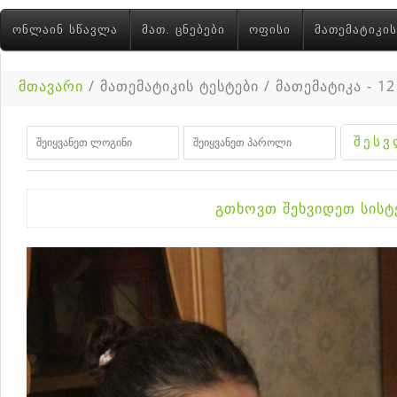
ᲝᲜᲚᲐᲘᲜ ᲡᲬᲐᲕᲚᲐ
ᲛᲐᲗ. ᲪᲜᲔᲑᲔᲑᲘ
ᲝᲤᲘᲡᲘ
ᲛᲐᲗᲔᲛᲐᲢᲘᲙᲘᲡ
მთავარი
/ მათემატიკის ტესტები / მათემატიკა - 12
გთხოვთ შეხვიდეთ სის