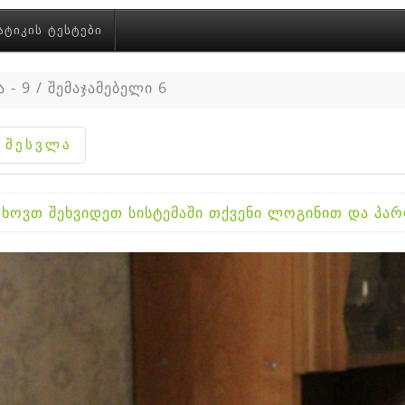
ᲐᲢᲘᲙᲘᲡ ᲢᲔᲡᲢᲔᲑᲘ
 - 9 / შემაჯამებელი 6
ხოვთ შეხვიდეთ სისტემაში თქვენი ლოგინით და პ