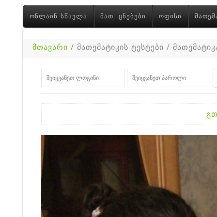
ᲝᲜᲚᲐᲘᲜ ᲡᲬᲐᲕᲚᲐ
ᲛᲐᲗ. ᲪᲜᲔᲑᲔᲑᲘ
ᲝᲤᲘᲡᲘ
ᲛᲐᲗᲔᲛ
მთავარი
/ მათემატიკის ტესტები / მათემატიკა
გთ