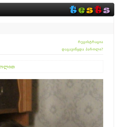
რეგისტრაცია
დაგავიწყდა პაროლი?
აროლით