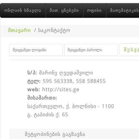
ᲝᲜᲚᲐᲘᲜ ᲡᲬᲐᲕᲚᲐ
ᲛᲐᲗ. ᲪᲜᲔᲑᲔᲑᲘ
ᲝᲤᲘᲡᲘ
ᲛᲐᲗᲔᲛᲐᲢᲘᲙᲘᲡ
მთავარი
/
საკონტაქტო
ს/პ:
მარინე ღვედაშვილი
ტელ:
595 563338, 558 588455
web:
http://sites.ge
მისამართი:
საქართველო, ქ. ბოლნისი - 1100
გ. ტაბიძის ქ. 65
შეტყობინების გაგზავნა