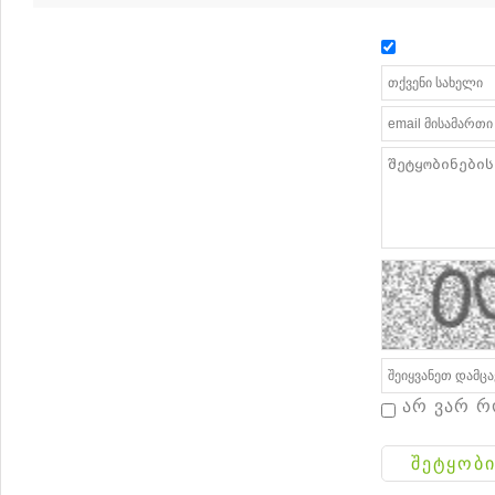
არ ვარ რ