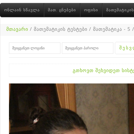
ᲝᲜᲚᲐᲘᲜ ᲡᲬᲐᲕᲚᲐ
ᲛᲐᲗ. ᲪᲜᲔᲑᲔᲑᲘ
ᲝᲤᲘᲡᲘ
ᲛᲐᲗᲔᲛᲐᲢᲘᲙᲘᲡ
მთავარი
/ მათემატიკის ტესტები / მათემატიკა - 5
გთხოვთ შეხვიდეთ სის