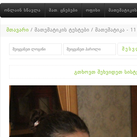
ᲝᲜᲚᲐᲘᲜ ᲡᲬᲐᲕᲚᲐ
ᲛᲐᲗ. ᲪᲜᲔᲑᲔᲑᲘ
ᲝᲤᲘᲡᲘ
ᲛᲐᲗᲔᲛᲐᲢᲘᲙᲘᲡ
მთავარი
/ მათემატიკის ტესტები / მათემატიკა - 11
გთხოვთ შეხვიდეთ სის