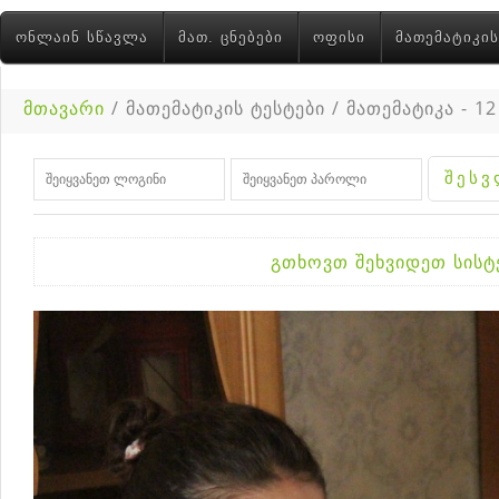
ᲝᲜᲚᲐᲘᲜ ᲡᲬᲐᲕᲚᲐ
ᲛᲐᲗ. ᲪᲜᲔᲑᲔᲑᲘ
ᲝᲤᲘᲡᲘ
ᲛᲐᲗᲔᲛᲐᲢᲘᲙᲘᲡ
მთავარი
/ მათემატიკის ტესტები / მათემატიკა - 12
გთხოვთ შეხვიდეთ სის