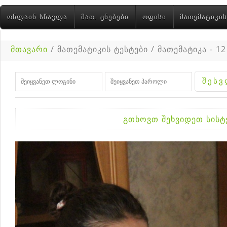
ᲝᲜᲚᲐᲘᲜ ᲡᲬᲐᲕᲚᲐ
ᲛᲐᲗ. ᲪᲜᲔᲑᲔᲑᲘ
ᲝᲤᲘᲡᲘ
ᲛᲐᲗᲔᲛᲐᲢᲘᲙᲘᲡ
მთავარი
/ მათემატიკის ტესტები / მათემატიკა - 12
გთხოვთ შეხვიდეთ სის