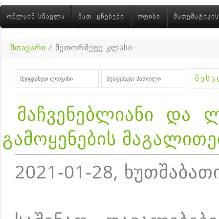
ᲝᲜᲚᲐᲘᲜ ᲡᲬᲐᲕᲚᲐ
ᲛᲐᲗ. ᲪᲜᲔᲑᲔᲑᲘ
ᲝᲤᲘᲡᲘ
ᲛᲐᲗᲔᲛᲐᲢᲘᲙᲘᲡ
მთავარი
/ მეთორმეტე კლასი
მაჩვენებლიანი და 
გამოყენების მაგალითე
2021-01-28, ხუთშაბათ