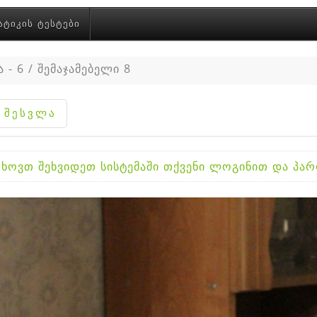
ᲐᲢᲘᲙᲘᲡ ᲢᲔᲡᲢᲔᲑᲘ
 - 6 / შემაჯამებელი 8
ხოვთ შეხვიდეთ სისტემაში თქვენი ლოგინით და პ