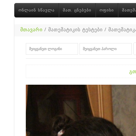
ᲝᲜᲚᲐᲘᲜ ᲡᲬᲐᲕᲚᲐ
ᲛᲐᲗ. ᲪᲜᲔᲑᲔᲑᲘ
ᲝᲤᲘᲡᲘ
ᲛᲐᲗᲔᲛ
მთავარი
/ მათემატიკის ტესტები / მათემატიკა
გთ