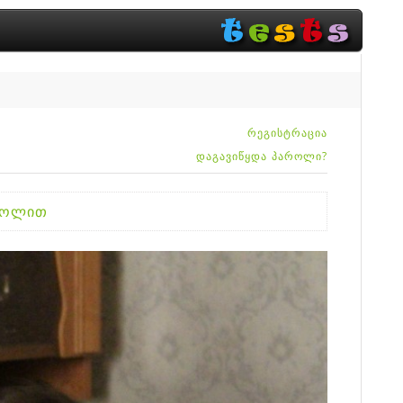
რეგისტრაცია
დაგავიწყდა პაროლი?
აროლით