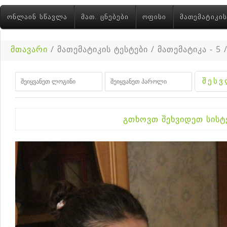
ᲝᲜᲚᲐᲘᲜ ᲡᲬᲐᲕᲚᲐ
ᲛᲐᲗ. ᲪᲜᲔᲑᲔᲑᲘ
ᲝᲤᲘᲡᲘ
ᲛᲐᲗᲔᲛᲐᲢᲘᲙᲘᲡ
მთავარი
/ მათემატიკის ტესტები / მათემატიკა - 5 
გთხოვთ შეხვიდეთ სის