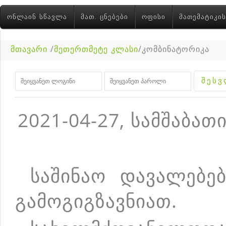
ᲝᲜᲚᲐᲘᲜ ᲡᲬᲐᲕᲚᲐ
ᲛᲐᲗ. ᲪᲜᲔᲑᲔᲑᲘ
ᲝᲤᲘᲡᲘ
ᲛᲐᲗᲔᲛᲐᲢᲘᲙᲘᲡ
მთავარი
/
მეთერთმეტე კლასი
/კომბინატორიკა
2021-04-27, სამშაბათ
საშინაო დავალებებ
გამოგიგზავნიათ.