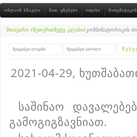
ᲝᲜᲚᲐᲘᲜ ᲡᲬᲐᲕᲚᲐ
ᲛᲐᲗ. ᲪᲜᲔᲑᲔᲑᲘ
ᲝᲤᲘᲡᲘ
ᲛᲐᲗᲔᲛᲐᲢᲘᲙᲘᲡ
მთავარი
/
მეთერთმეტე კლასი
/კომბინატორიკის 
2021-04-29, ხუთშაბათ
საშინაო დავალებებ
გამოგიგზავნიათ.